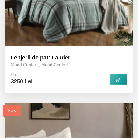
Lenjerii de pat: Lauder
Mood Confort
,
Mood Confort
Preț:
3250 Lei
New