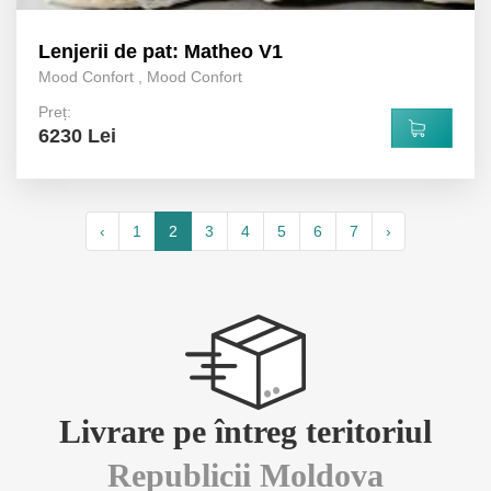
Lenjerii de pat: Matheo V1
Mood Confort
,
Mood Confort
Preț:
6230 Lei
‹
1
2
3
4
5
6
7
›
Livrare pe întreg teritoriul
Republicii Moldova