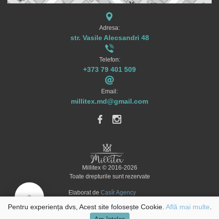
Adresa:
str. Vasile Alecsandri 48
Telefon:
+373 79 401 509
Email:
millitex.md@gmail.com
Millitex © 2016-2026
Toate drepturile sunt rezervate
Elaborat de
Casîr Agency
Pentru experiența dvs, Acest site folosește Cookie.
Află mai multe
.
Termeni și conditii
Condiții de utilizare