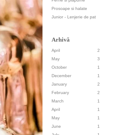
Perne si plapume
Prosoape si halate
Junior - Lenjerie de pat
Arhivă
April
2
May
3
October
1
December
1
January
2
February
2
March
1
April
1
May
1
June
1
July
1