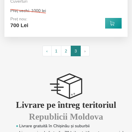
Cuverturi
Preț vechi: 1000 lei
Preț nou:
700 Lei
‹
1
2
3
›
Livrare pe întreg teritoriul
Republicii Moldova
Livrare gratuită în Chișinău și suburbii