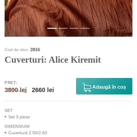
Cod de stoc:
2816
Cuverturi: Alice Kiremit
PREȚ:
Аdaugă în coș
3800 lei
2660 lei
SET
Set 3 piese
DIMENSIUNI
Cuvertură 2.50/2.60