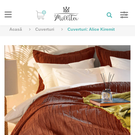
0
Acasă
Cuverturi
Cuverturi: Alice Kiremit
Previous
Next