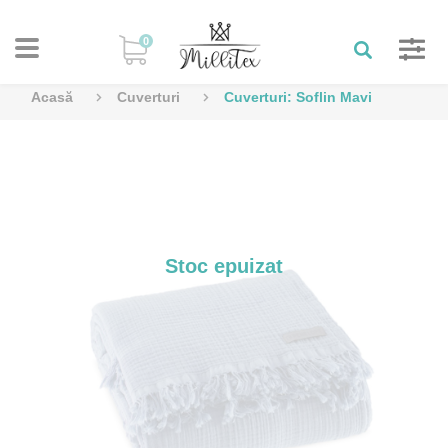
0
Acasă
Cuverturi
Cuverturi: Soflin Mavi
Stoc epuizat
Previous
Next