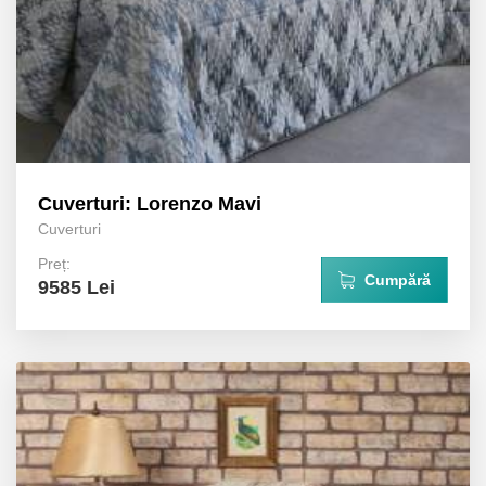
Cuverturi: Lorenzo Mavi
Cuverturi
Preț:
Cumpără
9585 Lei