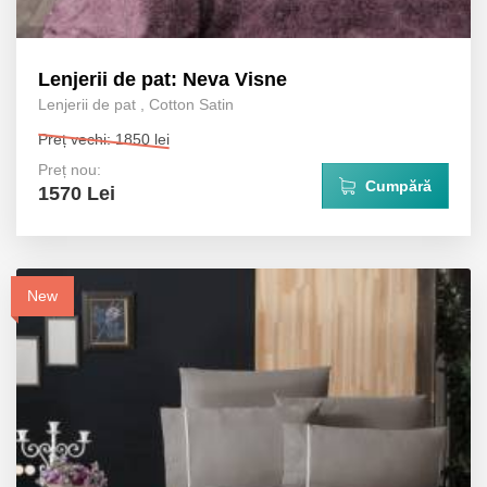
Lenjerii de pat: Neva Visne
Lenjerii de pat
,
Cotton Satin
Preț vechi: 1850 lei
Preț nou:
Cumpără
1570 Lei
New