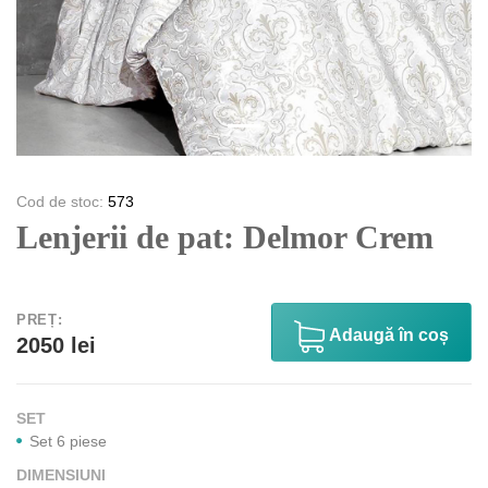
Cod de stoc:
573
Lenjerii de pat: Delmor Crem
PREȚ:
Аdaugă în coș
2050 lei
SET
Set 6 piese
DIMENSIUNI