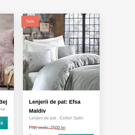
Sale
Bej
Lenjerii de pat: Efsa
rce
Maldiv
Lenjerii de pat
,
Cotton Satin
ră
Preț vechi: 2500 lei