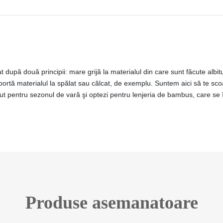
upă două principii: mare grijă la materialul din care sunt făcute albituri
portă materialul la spălat sau călcat, de exemplu. Suntem aici să te sc
nut pentru sezonul de vară şi optezi pentru lenjeria de bambus, care se î
Produse asemanatoare