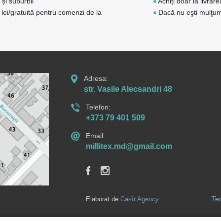
 și suburbii
Achiți doar la livrar
 lei/gratuită pentru comenzi de la
Dacă nu eşti mulţumi
Adresa:
str. Vasile Alecsandri 48
Telefon:
+373 79 401 509
Email:
millitex.md@gmail.com
Ter
Elaborat de
Casîr Agency