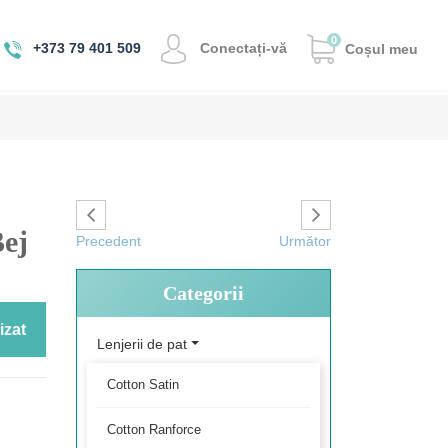
0
Conectați-vă
+373 79 401 509
Coșul meu
Bej
Precedent
Următor
Categorii
izat
Lenjerii de pat
Cotton Satin
Cotton Ranforce