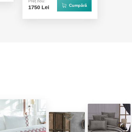
Preț nou:
Cumpără
1750 Lei