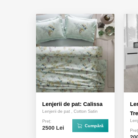
Lenjerii de pat: Calissa
Len
Lenjerii de pat
,
Cotton Satin
Tr
Lenj
Preț:
Cumpără
2500 Lei
Preț
20