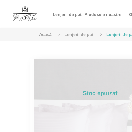
Lenjerii de pat
Produsele noastre
O
Acasă
Lenjerii de pat
Lenjerii de p
Stoc epuizat