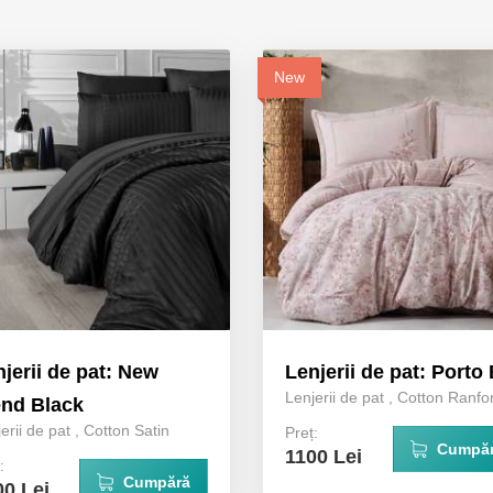
New
jerii de pat: New
Lenjerii de pat: Porto 
Lenjerii de pat
,
Cotton Ranfo
end Black
erii de pat
,
Cotton Satin
Preț:
Cumpă
1100 Lei
:
Cumpără
00 Lei