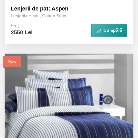
Lenjerii de pat: Aspen
Lenjerii de pat
,
Cotton Satin
Preț:
Cumpără
2550 Lei
New