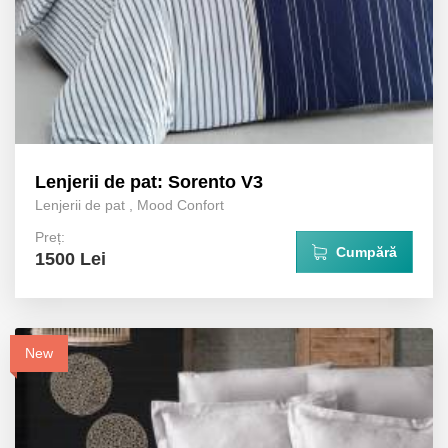
Lenjerii de pat: Sorento V3
Lenjerii de pat
,
Mood Confort
Preț:
Cumpără
1500 Lei
New