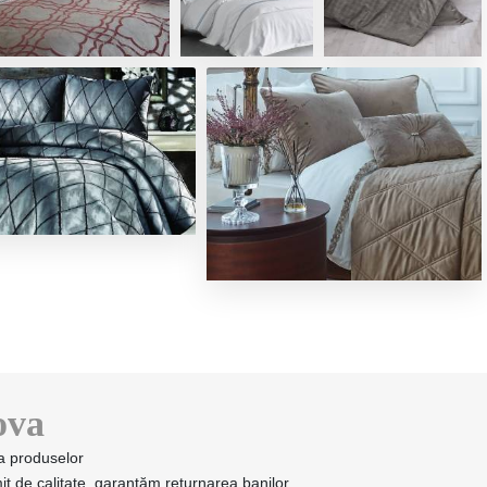
ova
ea produselor
t de calitate, garantăm returnarea banilor