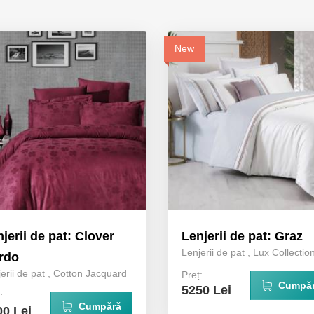
New
jerii de pat: Clover
Lenjerii de pat: Graz
Lenjerii de pat
,
Lux Collectio
rdo
erii de pat
,
Cotton Jacquard
Preț:
Cumpă
5250 Lei
:
Cumpără
00 Lei