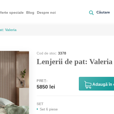
Căutare
ferte speciale
Blog
Despre noi
at: Valeria
Cod de stoc:
3378
Lenjerii de pat: Valeria
PREȚ:
Аdaugă în 
5850 lei
SET
Set 6 piese