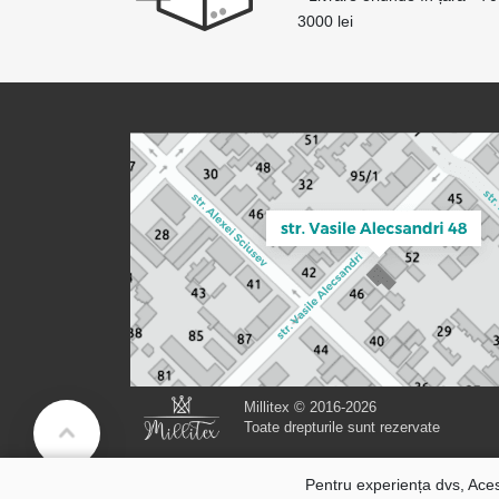
3000 lei
Millitex © 2016-2026
Toate drepturile sunt rezervate
Pentru experiența dvs, Aces