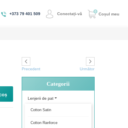
0
Conectați-vă
+373 79 401 509
Coșul meu
Precedent
Următor
Categorii
coș
Lenjerii de pat
Cotton Satin
Cotton Ranforce