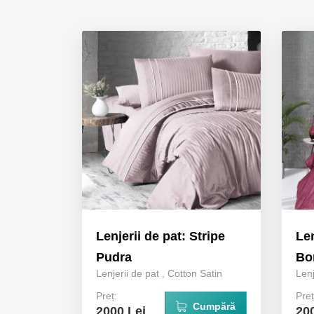
Lenjerii de pat: Stripe
Len
Pudra
Bo
Lenjerii de pat
,
Cotton Satin
Lenj
Preț:
Preț
Cumpără
2000 Lei
20