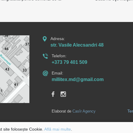
Adresa:
str. Vasile Alecsandri 48
Telefon:
+373 79 401 509
Email:
millitex.md@gmail.com
Ter
Elaborat de
Casîr Agency
t site folosește Cookie.
Află mai multe
.