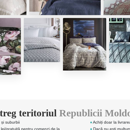
treg teritoriul
Republicii Mold
 și suburbii
Achiți doar la livrar
 lei/gratuită pentru comenzi de la
Dacă nu eşti mulţumi