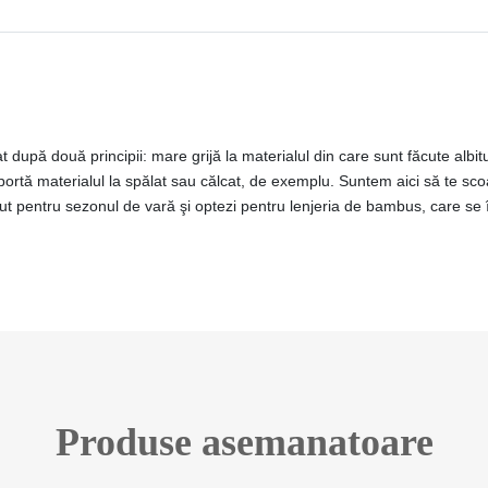
upă două principii: mare grijă la materialul din care sunt făcute albituri
portă materialul la spălat sau călcat, de exemplu. Suntem aici să te sc
nut pentru sezonul de vară şi optezi pentru lenjeria de bambus, care se î
Produse asemanatoare