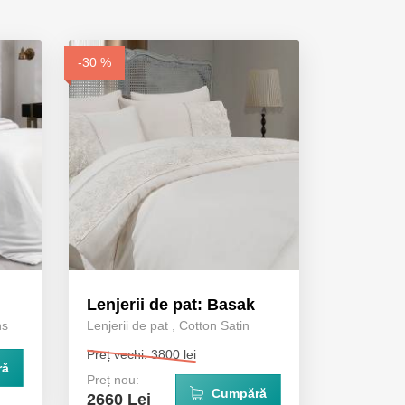
-30 %
Lenjerii de pat: Basak
ns
Lenjerii de pat
,
Cotton Satin
Preț vechi: 3800 lei
ră
Preț nou:
Cumpără
2660 Lei