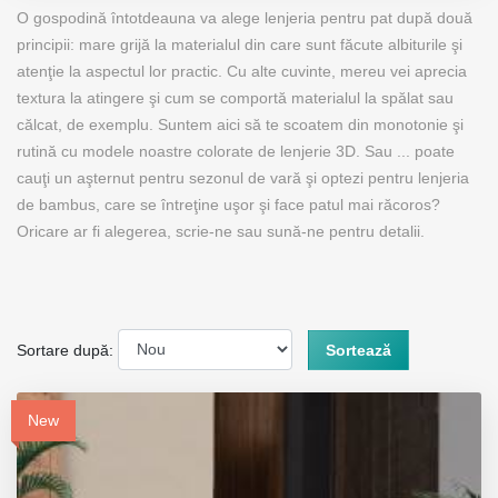
O gospodină întotdeauna va alege lenjeria pentru pat după două
principii: mare grijă la materialul din care sunt făcute albiturile şi
atenţie la aspectul lor practic. Cu alte cuvinte, mereu vei aprecia
textura la atingere şi cum se comportă materialul la spălat sau
călcat, de exemplu. Suntem aici să te scoatem din monotonie şi
rutină cu modele noastre colorate de lenjerie 3D. Sau ... poate
cauţi un aşternut pentru sezonul de vară şi optezi pentru lenjeria
de bambus, care se întreţine uşor şi face patul mai răcoros?
Oricare ar fi alegerea, scrie-ne sau sună-ne pentru detalii.
Sortare după:
Sortează
New