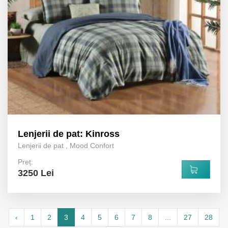
Lenjerii de pat: Kinross
Lenjerii de pat
,
Mood Confort
Preț:
3250 Lei
‹
1
2
3
4
5
6
7
8
...
27
28