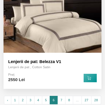
Lenjerii de pat: Belezza V1
Lenjerii de pat
,
Cotton Satin
Preț:
2550 Lei
‹
1
2
3
4
5
6
7
8
...
27
28