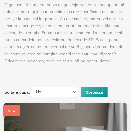
O gospodină întotdeauna va alege lenjeria pentru pat după două
principii: mare grijă la materialul din care sunt făcute albiturile şi
atenţie la aspectul lor practic. Cu alte cuvinte, mereu vei aprecia
textura la atingere şi cum se comportă materialul la spălat sau
călcat, de exemplu. Suntem aici să te scoatem din monotonie şi
rutină cu modele noastre colorate de lenjerie 3D. Sau ... poate
cauţi un aşternut pentru sezonul de vară şi optezi pentru lenjeria
de bambus, care se întreţine uşor şi face patul mai răcoros?
Oricare ar fi alegerea, scrie-ne sau sună-ne pentru detalii.
Sortare după:
Sortează
New